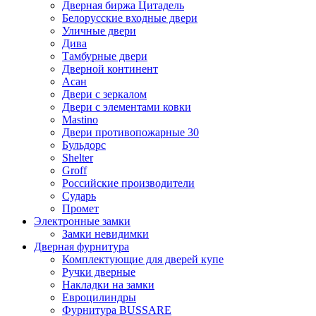
Дверная биржа Цитадель
Белорусские входные двери
Уличные двери
Дива
Тамбурные двери
Дверной континент
Асан
Двери с зеркалом
Двери с элементами ковки
Mastino
Двери противопожарные 30
Бульдорс
Shelter
Groff
Российские производители
Сударь
Промет
Электронные замки
Замки невидимки
Дверная фурнитура
Комплектующие для дверей купе
Ручки дверные
Накладки на замки
Евроцилиндры
Фурнитура BUSSARE