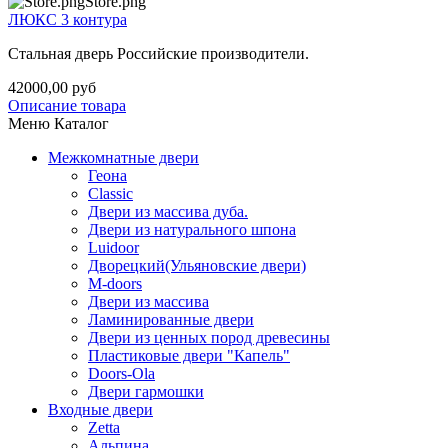
Store.png
ЛЮКС 3 контура
Стальная дверь Российские производители.
42000,00 руб
Описание товара
Меню Каталог
Межкомнатные двери
Геона
Classic
Двери из массива дуба.
Двери из натурального шпона
Luidoor
Дворецкий(Ульяновские двери)
M-doors
Двери из массива
Ламинированные двери
Двери из ценных пород древесины
Пластиковые двери "Капель"
Doors-Ola
Двери гармошки
Входные двери
Zetta
Альпина