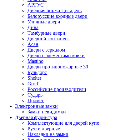
АРГУС
Дверная биржа Цитадель
Белорусские входные двери
Уличные двери
Дива
Тамбурные двери
Дверной континент
Асан
Двери с зеркалом
Двери с элементами ковки
Mastino
Двери противопожарные 30
Бульдорс
Shelter
Groff
Российские производители
Сударь
Промет
Электронные замки
Замки невидимки
Дверная фурнитура
Комплектующие для дверей купе
Ручки дверные
Накладки на замки
Евроцилиндры