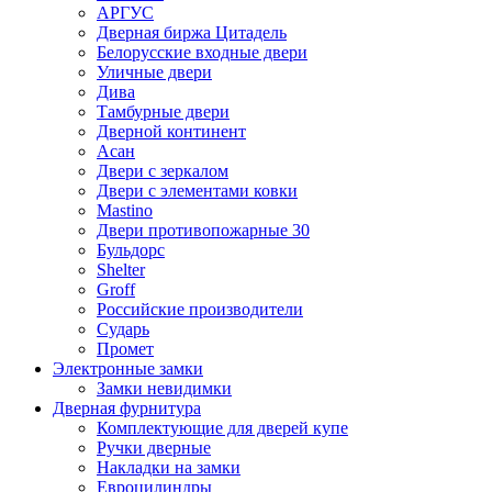
АРГУС
Дверная биржа Цитадель
Белорусские входные двери
Уличные двери
Дива
Тамбурные двери
Дверной континент
Асан
Двери с зеркалом
Двери с элементами ковки
Mastino
Двери противопожарные 30
Бульдорс
Shelter
Groff
Российские производители
Сударь
Промет
Электронные замки
Замки невидимки
Дверная фурнитура
Комплектующие для дверей купе
Ручки дверные
Накладки на замки
Евроцилиндры