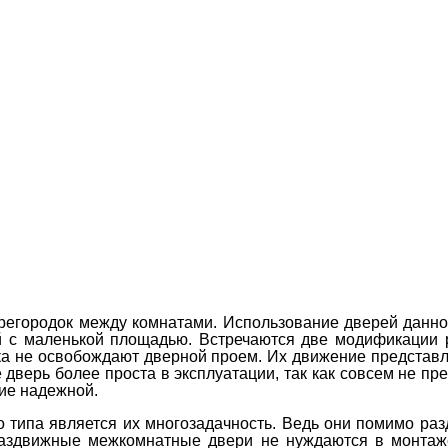
регородок между комнатами. Использование дверей данног
 с маленькой площадью. Встречаются две модификации р
ока не освобождают дверной проем. Их движение представ
дверь более проста в эксплуатации, так как совсем не пр
вие надежной.
 типа является их многозадачность. Ведь они помимо ра
здвижные межкомнатные двери не нуждаются в монтаже 