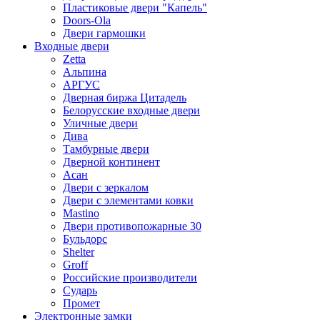
Пластиковые двери "Капель"
Doors-Ola
Двери гармошки
Входные двери
Zetta
Альпина
АРГУС
Дверная биржа Цитадель
Белорусские входные двери
Уличные двери
Дива
Тамбурные двери
Дверной континент
Асан
Двери с зеркалом
Двери с элементами ковки
Mastino
Двери противопожарные 30
Бульдорс
Shelter
Groff
Российские производители
Сударь
Промет
Электронные замки