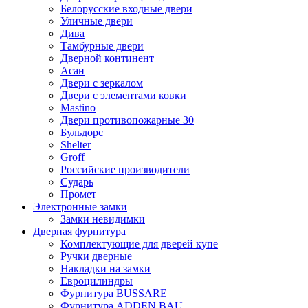
Белорусские входные двери
Уличные двери
Дива
Тамбурные двери
Дверной континент
Асан
Двери с зеркалом
Двери с элементами ковки
Mastino
Двери противопожарные 30
Бульдорс
Shelter
Groff
Российские производители
Сударь
Промет
Электронные замки
Замки невидимки
Дверная фурнитура
Комплектующие для дверей купе
Ручки дверные
Накладки на замки
Евроцилиндры
Фурнитура BUSSARE
Фурнитура ADDEN BAU