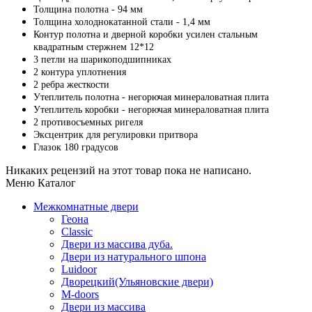
Толщина полотна - 94 мм
Толщина холоднокатанной стали - 1,4 мм
Контур полотна и дверной коробки усилен стальным
квадратным стержнем 12*12
3 петли на шарикоподшипниках
2 контура уплотнения
2 ребра жесткости
Утеплитель полотна - негорючая минераловатная плита
Утеплитель коробки - негорючая минераловатная плита
2 противосъемных ригеля
Эксцентрик для регулировки притвора
Глазок 180 градусов
Никаких рецензий на этот товар пока не написано.
Меню Каталог
Межкомнатные двери
Геона
Classic
Двери из массива дуба.
Двери из натурального шпона
Luidoor
Дворецкий(Ульяновские двери)
M-doors
Двери из массива