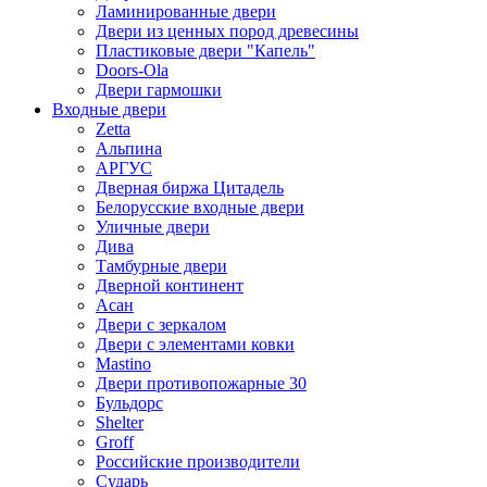
Ламинированные двери
Двери из ценных пород древесины
Пластиковые двери "Капель"
Doors-Ola
Двери гармошки
Входные двери
Zetta
Альпина
АРГУС
Дверная биржа Цитадель
Белорусские входные двери
Уличные двери
Дива
Тамбурные двери
Дверной континент
Асан
Двери с зеркалом
Двери с элементами ковки
Mastino
Двери противопожарные 30
Бульдорс
Shelter
Groff
Российские производители
Сударь