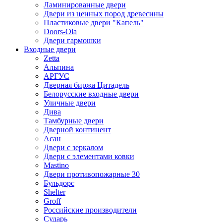
Ламинированные двери
Двери из ценных пород древесины
Пластиковые двери "Капель"
Doors-Ola
Двери гармошки
Входные двери
Zetta
Альпина
АРГУС
Дверная биржа Цитадель
Белорусские входные двери
Уличные двери
Дива
Тамбурные двери
Дверной континент
Асан
Двери с зеркалом
Двери с элементами ковки
Mastino
Двери противопожарные 30
Бульдорс
Shelter
Groff
Российские производители
Сударь