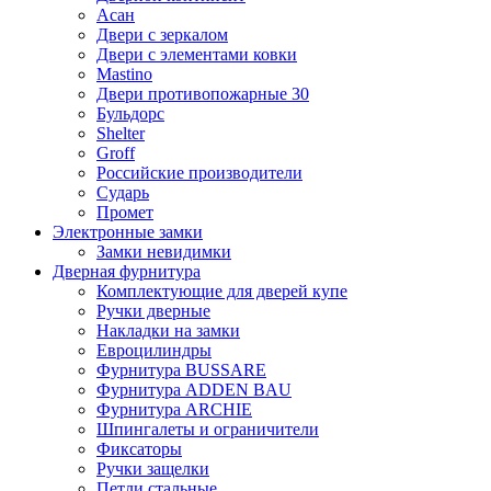
Асан
Двери с зеркалом
Двери с элементами ковки
Mastino
Двери противопожарные 30
Бульдорс
Shelter
Groff
Российские производители
Сударь
Промет
Электронные замки
Замки невидимки
Дверная фурнитура
Комплектующие для дверей купе
Ручки дверные
Накладки на замки
Евроцилиндры
Фурнитура BUSSARE
Фурнитура ADDEN BAU
Фурнитура ARCHIE
Шпингалеты и ограничители
Фиксаторы
Ручки защелки
Петли стальные