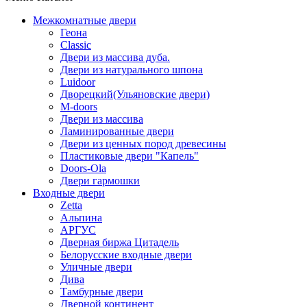
Межкомнатные двери
Геона
Classic
Двери из массива дуба.
Двери из натурального шпона
Luidoor
Дворецкий(Ульяновские двери)
M-doors
Двери из массива
Ламинированные двери
Двери из ценных пород древесины
Пластиковые двери "Капель"
Doors-Ola
Двери гармошки
Входные двери
Zetta
Альпина
АРГУС
Дверная биржа Цитадель
Белорусские входные двери
Уличные двери
Дива
Тамбурные двери
Дверной континент