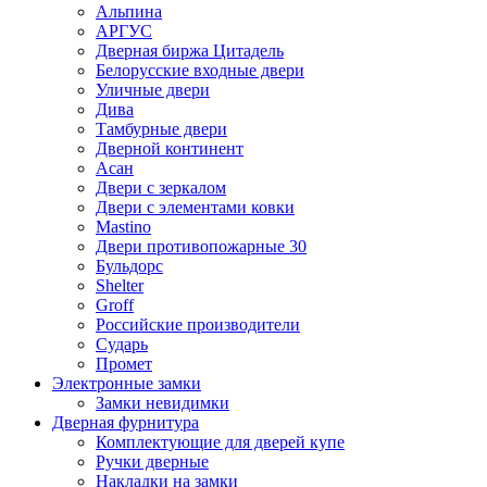
Альпина
АРГУС
Дверная биржа Цитадель
Белорусские входные двери
Уличные двери
Дива
Тамбурные двери
Дверной континент
Асан
Двери с зеркалом
Двери с элементами ковки
Mastino
Двери противопожарные 30
Бульдорс
Shelter
Groff
Российские производители
Сударь
Промет
Электронные замки
Замки невидимки
Дверная фурнитура
Комплектующие для дверей купе
Ручки дверные
Накладки на замки