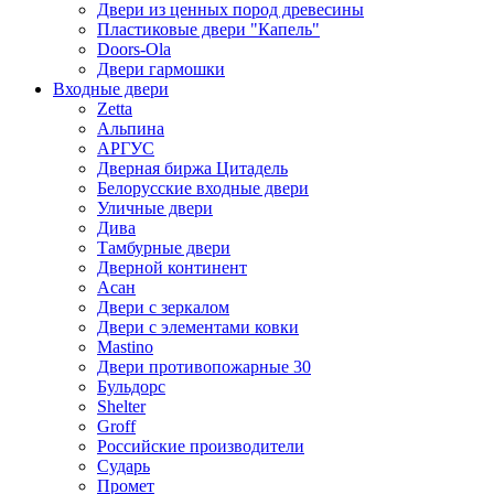
Двери из ценных пород древесины
Пластиковые двери "Капель"
Doors-Ola
Двери гармошки
Входные двери
Zetta
Альпина
АРГУС
Дверная биржа Цитадель
Белорусские входные двери
Уличные двери
Дива
Тамбурные двери
Дверной континент
Асан
Двери с зеркалом
Двери с элементами ковки
Mastino
Двери противопожарные 30
Бульдорс
Shelter
Groff
Российские производители
Сударь
Промет