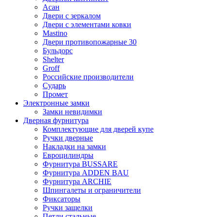
Асан
Двери с зеркалом
Двери с элементами ковки
Mastino
Двери противопожарные 30
Бульдорс
Shelter
Groff
Российские производители
Сударь
Промет
Электронные замки
Замки невидимки
Дверная фурнитура
Комплектующие для дверей купе
Ручки дверные
Накладки на замки
Евроцилиндры
Фурнитура BUSSARE
Фурнитура ADDEN BAU
Фурнитура ARCHIE
Шпингалеты и ограничители
Фиксаторы
Ручки защелки
Петли стальные