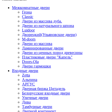
Межкомнатные двери
Геона
Classic
Двери из массива дуба.
Двери из натурального шпона
Luidoor
Дворецкий(Ульяновские двери)
M-doors
Двери из массива
Ламинированные двери
Двери из ценных пород древесины
Пластиковые двери "Капель"
Doors-Ola
Двери гармошки
Входные двери
Zetta
Альпина
АРГУС
Дверная биржа Цитадель
Белорусские входные двери
Уличные двери
Дива
Тамбурные двери
Дверной континент