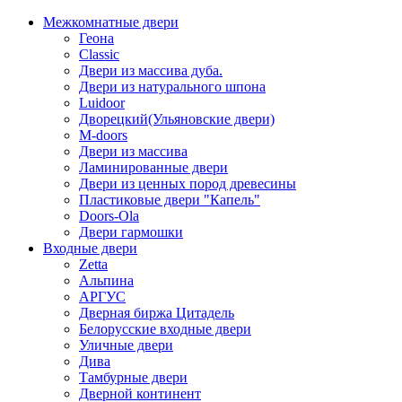
Межкомнатные двери
Геона
Classic
Двери из массива дуба.
Двери из натурального шпона
Luidoor
Дворецкий(Ульяновские двери)
M-doors
Двери из массива
Ламинированные двери
Двери из ценных пород древесины
Пластиковые двери "Капель"
Doors-Ola
Двери гармошки
Входные двери
Zetta
Альпина
АРГУС
Дверная биржа Цитадель
Белорусские входные двери
Уличные двери
Дива
Тамбурные двери
Дверной континент