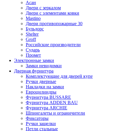
Асан
Двери с зеркалом
Двери с элементами ковки
Mastino
Двери противопожарные 30
Бульдорс
Shelter
Groff
Российские производители
Сударь
Промет
Электронные замки
Замки невидимки
Дверная фурнитура
Комплектующие для дверей купе
Ручки дверные
Накладки на замки
Евроцилиндры
Фурнитура BUSSARE
Фурнитура ADDEN BAU
Фурнитура ARCHIE
Шпингалеты и ограничители
Фиксаторы
Ручки защелки
Петли стальные