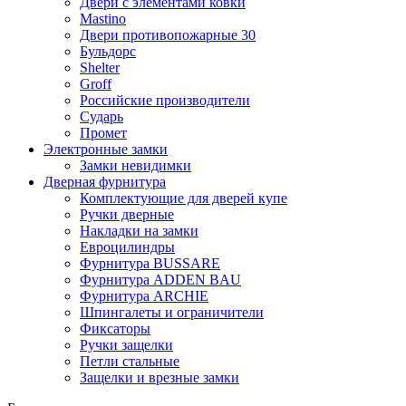
Двери с элементами ковки
Mastino
Двери противопожарные 30
Бульдорс
Shelter
Groff
Российские производители
Сударь
Промет
Электронные замки
Замки невидимки
Дверная фурнитура
Комплектующие для дверей купе
Ручки дверные
Накладки на замки
Евроцилиндры
Фурнитура BUSSARE
Фурнитура ADDEN BAU
Фурнитура ARCHIE
Шпингалеты и ограничители
Фиксаторы
Ручки защелки
Петли стальные
Защелки и врезные замки