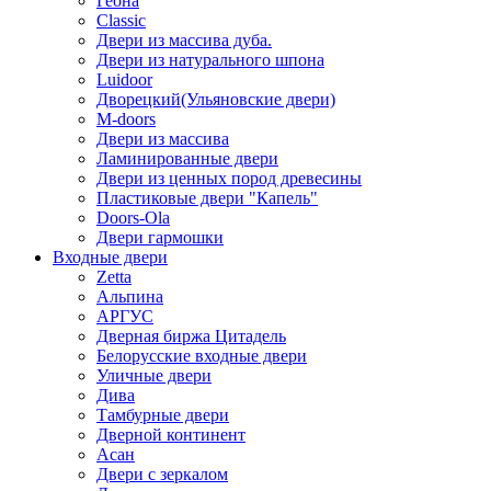
Геона
Classic
Двери из массива дуба.
Двери из натурального шпона
Luidoor
Дворецкий(Ульяновские двери)
M-doors
Двери из массива
Ламинированные двери
Двери из ценных пород древесины
Пластиковые двери "Капель"
Doors-Ola
Двери гармошки
Входные двери
Zetta
Альпина
АРГУС
Дверная биржа Цитадель
Белорусские входные двери
Уличные двери
Дива
Тамбурные двери
Дверной континент
Асан
Двери с зеркалом