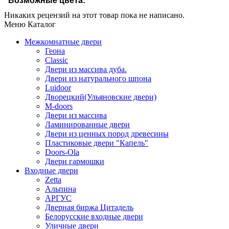
Возможные цвета:
Никаких рецензий на этот товар пока не написано.
Меню Каталог
Межкомнатные двери
Геона
Classic
Двери из массива дуба.
Двери из натурального шпона
Luidoor
Дворецкий(Ульяновские двери)
M-doors
Двери из массива
Ламинированные двери
Двери из ценных пород древесины
Пластиковые двери "Капель"
Doors-Ola
Двери гармошки
Входные двери
Zetta
Альпина
АРГУС
Дверная биржа Цитадель
Белорусские входные двери
Уличные двери