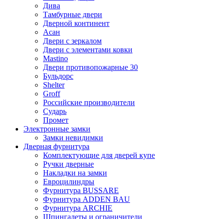
Дива
Тамбурные двери
Дверной континент
Асан
Двери с зеркалом
Двери с элементами ковки
Mastino
Двери противопожарные 30
Бульдорс
Shelter
Groff
Российские производители
Сударь
Промет
Электронные замки
Замки невидимки
Дверная фурнитура
Комплектующие для дверей купе
Ручки дверные
Накладки на замки
Евроцилиндры
Фурнитура BUSSARE
Фурнитура ADDEN BAU
Фурнитура ARCHIE
Шпингалеты и ограничители