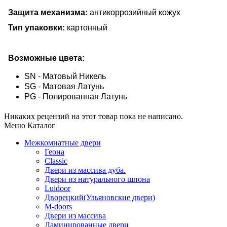
Защита механизма:
антикоррозийный кожух
Тип упаковки:
картонный
Возможные цвета:
SN - Матовый Никель
SG - Матовая Латунь
PG - Полированная Латунь
Никаких рецензий на этот товар пока не написано.
Меню Каталог
Межкомнатные двери
Геона
Classic
Двери из массива дуба.
Двери из натурального шпона
Luidoor
Дворецкий(Ульяновские двери)
M-doors
Двери из массива
Ламинированные двери