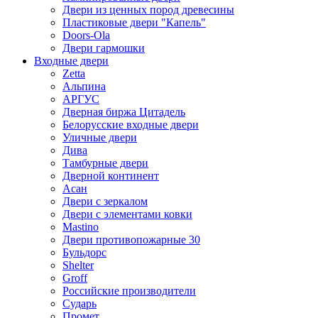
Двери из ценных пород древесины
Пластиковые двери "Капель"
Doors-Ola
Двери гармошки
Входные двери
Zetta
Альпина
АРГУС
Дверная биржа Цитадель
Белорусские входные двери
Уличные двери
Дива
Тамбурные двери
Дверной континент
Асан
Двери с зеркалом
Двери с элементами ковки
Mastino
Двери противопожарные 30
Бульдорс
Shelter
Groff
Российские производители
Сударь
Промет