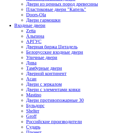
Двери из ценных пород древесины
Пластиковые двери "Капель"
Doors-Ola
Двери гармошки
Входные двери
Zetta
Альпина
АРГУС
Дверная биржа Цитадель
Белорусские входные двери
Уличные двери
Дива
Тамбурные двери
Дверной континент
Асан
Двери с зеркалом
Двери с элементами ковки
Mastino
Двери противопожарные 30
Бульдорс
Shelter
Groff
Российские производители
Сударь
Промет