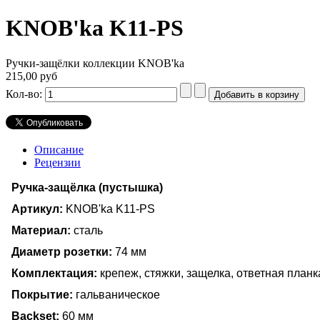
KNOB'ka K11-PS
Ручки-защёлки коллекции KNOB'ka
215,00 руб
Кол-во:
Описание
Рецензии
Ручка-защёлка (пустышка)
Артикул:
KNOB'ka K11-PS
Материал:
сталь
Диаметр розетки:
74 мм
Комплектация:
крепеж, стяжки, защелка, ответная планк
Покрытие:
гальваническое
Backset:
60 мм