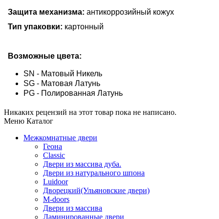
Защита механизма:
антикоррозийный кожух
Тип упаковки:
картонный
Возможные цвета:
SN - Матовый Никель
SG - Матовая Латунь
PG - Полированная Латунь
Никаких рецензий на этот товар пока не написано.
Меню Каталог
Межкомнатные двери
Геона
Classic
Двери из массива дуба.
Двери из натурального шпона
Luidoor
Дворецкий(Ульяновские двери)
M-doors
Двери из массива
Ламинированные двери