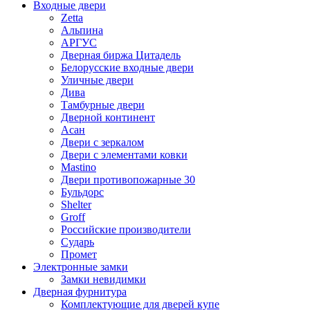
Входные двери
Zetta
Альпина
АРГУС
Дверная биржа Цитадель
Белорусские входные двери
Уличные двери
Дива
Тамбурные двери
Дверной континент
Асан
Двери с зеркалом
Двери с элементами ковки
Mastino
Двери противопожарные 30
Бульдорс
Shelter
Groff
Российские производители
Сударь
Промет
Электронные замки
Замки невидимки
Дверная фурнитура
Комплектующие для дверей купе